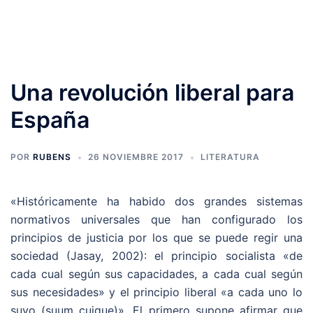
Saltar
94R
al
Digo cosas y hago cosas
contenido
Una revolución liberal para
España
POR
RUBENS
26 NOVIEMBRE 2017
LITERATURA
«Históricamente ha habido dos grandes sistemas
normativos universales que han configurado los
principios de justicia por los que se puede regir una
sociedad (Jasay, 2002): el principio socialista «de
cada cual según sus capacidades, a cada cual según
sus necesidades» y el principio liberal «a cada uno lo
suyo (suum cuique)». El primero supone afirmar que