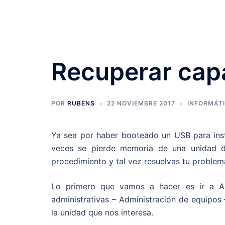
Saltar
94R
al
contenido
Digo cosas y hago cosas
Recuperar ca
POR
RUBENS
22 NOVIEMBRE 2017
INFORMÁT
Ya sea por haber booteado un USB para inst
veces se pierde memoria de una unidad de
procedimiento y tal vez resuelvas tu problem
Lo primero que vamos a hacer es ir a Ad
administrativas – Administración de equipo
la unidad que nos interesa.