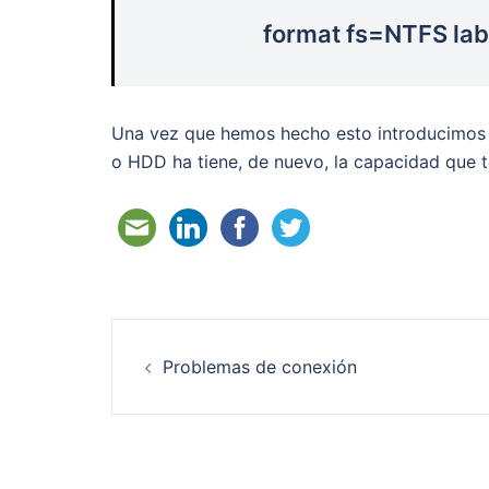
format fs=NTFS la
Una vez que hemos hecho esto introducimos 
o HDD ha tiene, de nuevo, la capacidad que te
Navegación
Problemas de conexión
de
entradas