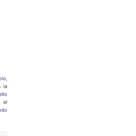
io,
 la
llo
 el
todo