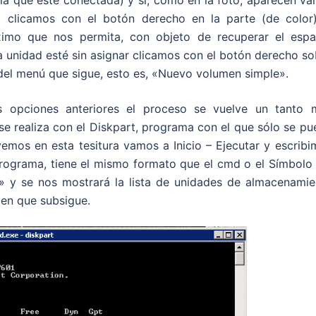
 la que esté conectada) y si, como en la foto, aparecen va
r) clicamos con el botón derecho en la parte (de color)
imo que nos permita, con objeto de recuperar el espa
a unidad esté sin asignar clicamos con el botón derecho s
del menú que sigue, esto es, «Nuevo volumen simple».
s opciones anteriores el proceso se vuelve un tanto 
e realiza con el Diskpart, programa con el que sólo se pu
vemos en esta tesitura vamos a Inicio – Ejecutar y escrib
rograma, tiene el mismo formato que el cmd o el Símbolo 
k» y se nos mostrará la lista de unidades de almacenamie
en que subsigue.