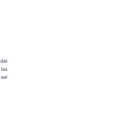
del
las
«sel