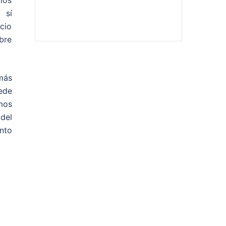
rios
 sí
cio
obre
más
ede
imos
del
nto