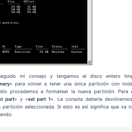
seguido mi consejo y tengamos el disco entero limp
imary
» para volver a tener una única partición con toda
sto procedemos a formatear la nueva partición. Para e
ist part
» y «
sel part 1
«. La consola debería devolvernos
a partición seleccionada. Si esto es así significa que va 
mando: