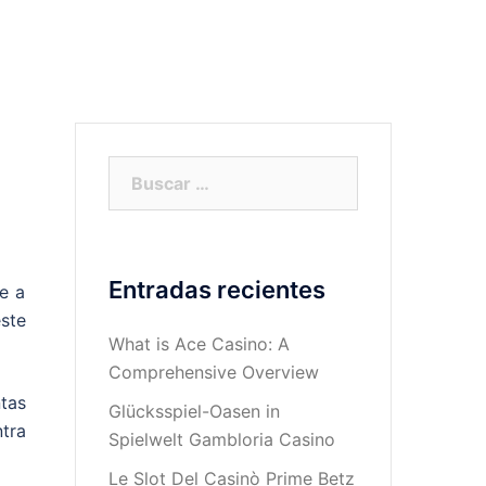
Informática
Cine
Literatura
Buscar:
Entradas recientes
e a
ste
What is Ace Casino: A
Comprehensive Overview
tas
Glücksspiel-Oasen in
tra
Spielwelt Gambloria Casino
Le Slot Del Casinò Prime Betz