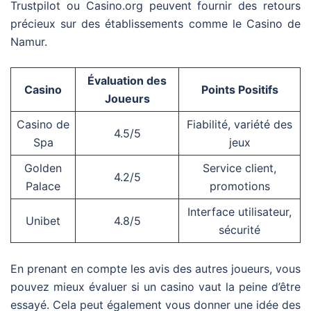
Trustpilot ou Casino.org peuvent fournir des retours
précieux sur des établissements comme le Casino de
Namur.
Évaluation des
Casino
Points Positifs
Joueurs
Casino de
Fiabilité, variété des
4.5/5
Spa
jeux
Golden
Service client,
4.2/5
Palace
promotions
Interface utilisateur,
Unibet
4.8/5
sécurité
En prenant en compte les avis des autres joueurs, vous
pouvez mieux évaluer si un casino vaut la peine d’être
essayé. Cela peut également vous donner une idée des