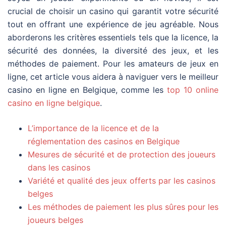
crucial de choisir un casino qui garantit votre sécurité
tout en offrant une expérience de jeu agréable. Nous
aborderons les critères essentiels tels que la licence, la
sécurité des données, la diversité des jeux, et les
méthodes de paiement. Pour les amateurs de jeux en
ligne, cet article vous aidera à naviguer vers le meilleur
casino en ligne en Belgique, comme les
top 10 online
casino en ligne belgique
.
L’importance de la licence et de la
réglementation des casinos en Belgique
Mesures de sécurité et de protection des joueurs
dans les casinos
Variété et qualité des jeux offerts par les casinos
belges
Les méthodes de paiement les plus sûres pour les
joueurs belges