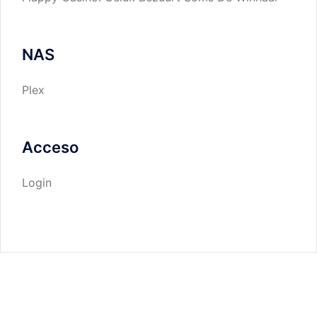
NAS
Plex
Acceso
Login