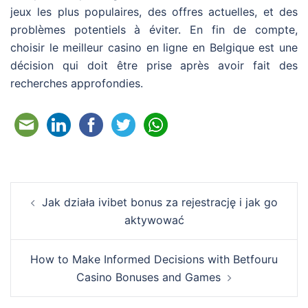
jeux les plus populaires, des offres actuelles, et des
problèmes potentiels à éviter. En fin de compte,
choisir le meilleur casino en ligne en Belgique est une
décision qui doit être prise après avoir fait des
recherches approfondies.
Navegación
Jak działa ivibet bonus za rejestrację i jak go
de
aktywować
entradas
How to Make Informed Decisions with Betfouru
Casino Bonuses and Games