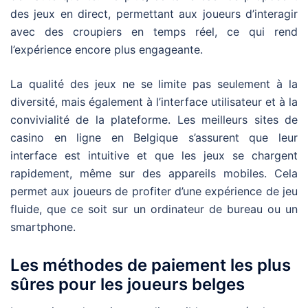
des jeux en direct, permettant aux joueurs d’interagir
avec des croupiers en temps réel, ce qui rend
l’expérience encore plus engageante.
La qualité des jeux ne se limite pas seulement à la
diversité, mais également à l’interface utilisateur et à la
convivialité de la plateforme. Les meilleurs sites de
casino en ligne en Belgique s’assurent que leur
interface est intuitive et que les jeux se chargent
rapidement, même sur des appareils mobiles. Cela
permet aux joueurs de profiter d’une expérience de jeu
fluide, que ce soit sur un ordinateur de bureau ou un
smartphone.
Les méthodes de paiement les plus
sûres pour les joueurs belges