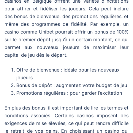
casinos en Belgique offrent une variété d’incitations
pour attirer et fidéliser les joueurs. Cela peut inclure
des bonus de bienvenue, des promotions régulières, et
même des programmes de fidélité. Par exemple, un
casino comme Unibet pourrait offrir un bonus de 100%
sur le premier dépôt jusqu’à un certain montant, ce qui
permet aux nouveaux joueurs de maximiser leur
capital de jeu dès le départ.
Offre de bienvenue : idéale pour les nouveaux
joueurs
Bonus de dépôt : augmentez votre budget de jeu
Promotions régulières : pour garder l’excitation
En plus des bonus, il est important de lire les termes et
conditions associés. Certains casinos imposent des
exigences de mise élevées, ce qui peut rendre difficile
le retrait de vos gains. En choisissant un casino qui