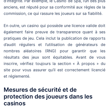
d’intégrité. Par exemple, le Casino de Spa, l’un des plus
anciens, est réputé pour sa conformité aux règles de la
commission, ce qui rassure les joueurs sur sa fiabilité.
En outre, un casino qui possède une licence valide doit
également faire preuve de transparence quant à ses
pratiques de jeu. Cela inclut la publication de rapports
d’audit réguliers et l’utilisation de générateurs de
nombres aléatoires (RNG) pour garantir que les
résultats des jeux sont équitables. Avant de vous
inscrire, vérifiez toujours la section « À propos » du
site pour vous assurer qu’il est correctement licencié
et réglementé.
Mesures de sécurité et de
protection des joueurs dans les
casinos