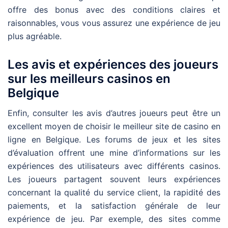
offre des bonus avec des conditions claires et
raisonnables, vous vous assurez une expérience de jeu
plus agréable.
Les avis et expériences des joueurs
sur les meilleurs casinos en
Belgique
Enfin, consulter les avis d’autres joueurs peut être un
excellent moyen de choisir le meilleur site de casino en
ligne en Belgique. Les forums de jeux et les sites
d’évaluation offrent une mine d’informations sur les
expériences des utilisateurs avec différents casinos.
Les joueurs partagent souvent leurs expériences
concernant la qualité du service client, la rapidité des
paiements, et la satisfaction générale de leur
expérience de jeu. Par exemple, des sites comme