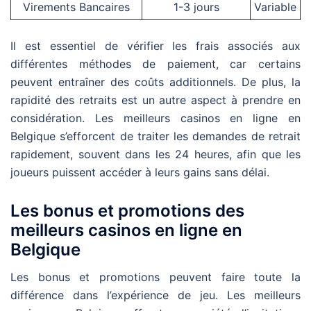
Virements Bancaires
1-3 jours
Variable
Il est essentiel de vérifier les frais associés aux
différentes méthodes de paiement, car certains
peuvent entraîner des coûts additionnels. De plus, la
rapidité des retraits est un autre aspect à prendre en
considération. Les meilleurs casinos en ligne en
Belgique s’efforcent de traiter les demandes de retrait
rapidement, souvent dans les 24 heures, afin que les
joueurs puissent accéder à leurs gains sans délai.
Les bonus et promotions des
meilleurs casinos en ligne en
Belgique
Les bonus et promotions peuvent faire toute la
différence dans l’expérience de jeu. Les meilleurs