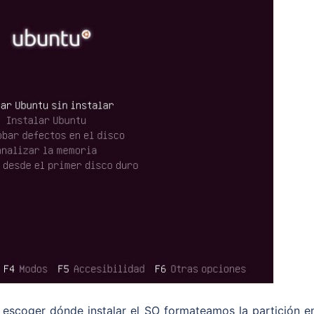
 escoger dónde instalar el SO formateamos la partición en