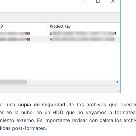
cer una
copia de seguridad
de los archivos que quera
nar en la nube, en un HDD que no vayamos a formatea
iento externo. Es importante revisar con calma los archi
didas post-formateo.