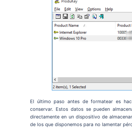
El último paso antes de formatear es ha
conservar. Estos datos se pueden almace
directamente en un dispositivo de almacenam
de los que disponemos para no lamentar pér