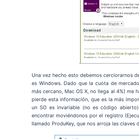
Una vez hecho esto debemos cerciorarnos d
es Windows. Dado que la cuota de mercado
más cercano, Mac OS X, no llega al 4%) me ha
pierde esta información, que es la más import
un SO es invariable (no es código abierto
encontrar moviéndonos por el registro (Ejec
llamado ProduKey, que nos arroja las claves