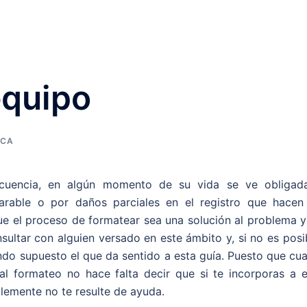
equipo
ICA
cuencia, en algún momento de su vida se ve obligad
arable o por daños parciales en el registro que hacen
que el proceso de formatear sea una solución al problema 
sultar con alguien versado en este ámbito y, si no es posi
ndo supuesto el que da sentido a esta guía. Puesto que cu
al formateo no hace falta decir que si te incorporas a e
lemente no te resulte de ayuda.