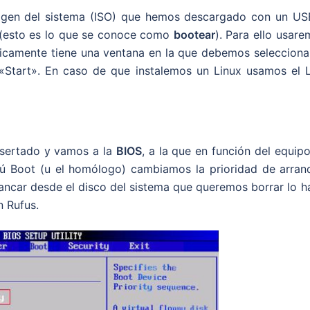
agen del sistema (ISO) que hemos descargado con un US
(esto es lo que se conoce como
bootear
). Para ello usar
nicamente tiene una ventana en la que debemos seleccionar
Start». En caso de que instalemos un Linux usamos el Li
nsertado y vamos a la
BIOS
, a la que en función del equip
nú Boot (u el homólogo) cambiamos la prioridad de arran
rancar desde el disco del sistema que queremos borrar lo 
 Rufus.