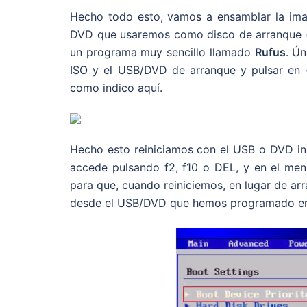
Hecho todo esto, vamos a ensamblar la im
DVD que usaremos como disco de arranque 
un programa muy sencillo llamado
Rufus
. Ú
ISO y el USB/DVD de arranque y pulsar en «
como indico aquí.
Hecho esto reiniciamos con el USB o DVD i
accede pulsando f2, f10 o DEL, y en el me
para que, cuando reiniciemos, en lugar de ar
desde el USB/DVD que hemos programado en